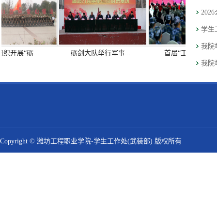
20
学生
我院
织开展“砺...
砺剑大队举行军事...
首届“工匠杯”军...
我院
Copyright © 潍坊工程职业学院-学生工作处(武装部) 版权所有